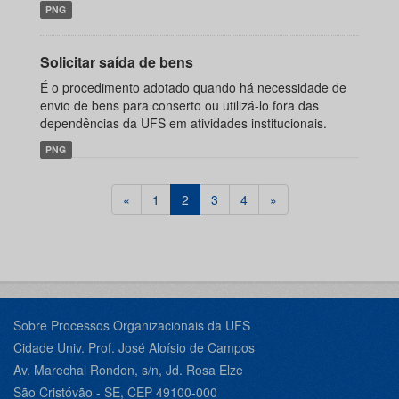
PNG
Solicitar saída de bens
É o procedimento adotado quando há necessidade de
envio de bens para conserto ou utilizá-lo fora das
dependências da UFS em atividades institucionais.
PNG
«
1
2
3
4
»
Sobre Processos Organizacionais da UFS
Cidade Univ. Prof. José Aloísio de Campos
Av. Marechal Rondon, s/n, Jd. Rosa Elze
São Cristóvão - SE, CEP 49100-000