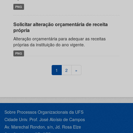
PNG
Solicitar alteração orçamentária de receita
própria
Alteração orçamentária para adequar as receitas
próprias da instituição do ano vigente.
PNG
1
2
»
Sobre Processos Organizacionais da UFS
Cidade Univ. Prof. José Aloísio de Campos
Av. Marechal Rondon, s/n, Jd. Rosa Elze