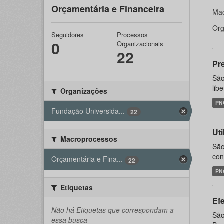
Orçamentária e Financeira
Mac
Org
Seguidores
Processos
0
Organizacionais
22
Pr
São
lib
Organizações
PN
Fundação Universida...
22
Ut
Macroprocessos
São
con
Orçamentária e Fina...
22
PN
Etiquetas
Ef
Não há Etiquetas que correspondam a
São
essa busca