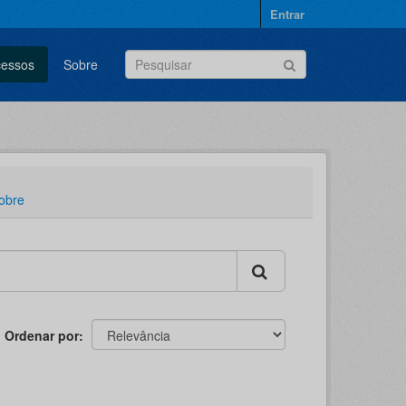
Entrar
cessos
Sobre
obre
Ordenar por