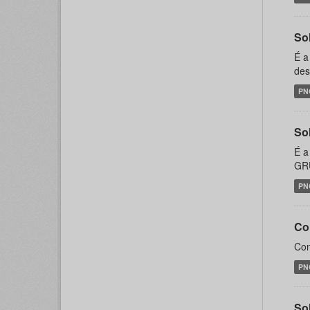
Sol
É a
des
PN
So
É a
GRU
PN
Co
Con
PN
Sol