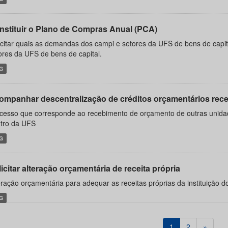
nstituir o Plano de Compras Anual (PCA)
icitar quais as demandas dos campi e setores da UFS de bens de capit
ores da UFS de bens de capital.
G
ompanhar descentralização de créditos orçamentários rec
cesso que corresponde ao recebimento de orçamento de outras unidad
tro da UFS
G
icitar alteração orçamentária de receita própria
eração orçamentária para adequar as receitas próprias da instituição d
G
1
2
»