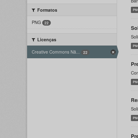
Ban
Formatos
PN
PNG
22
Sol
Sol
Licenças
PN
Creative Commons Nã...
22
Pr
Com
PN
Re
Sol
PN
Pr