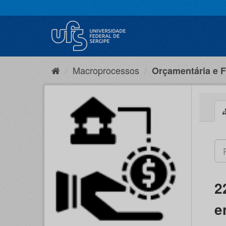
Pular
para
o
conteúdo
Macroprocessos
Orçamentária e F
2
e