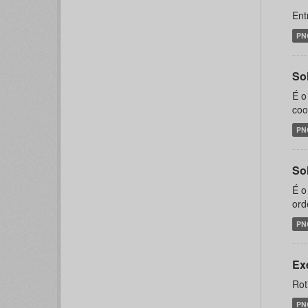
Ent
PN
Sol
É o
coo
PN
Sol
É o
ord
PN
Ex
Rot
PN