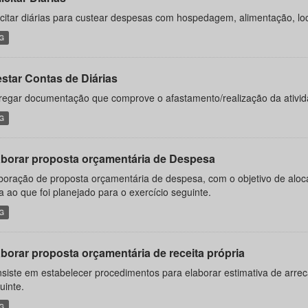
icitar diárias para custear despesas com hospedagem, alimentação, l
G
estar Contas de Diárias
regar documentação que comprove o afastamento/realização da ativida
G
aborar proposta orçamentária de Despesa
boração de proposta orçamentária de despesa, com o objetivo de aloc
ta ao que foi planejado para o exercício seguinte.
G
aborar proposta orçamentária de receita própria
siste em estabelecer procedimentos para elaborar estimativa de arreca
uinte.
G