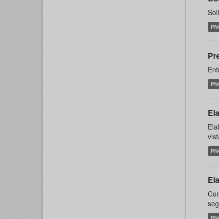
Sol
PN
Pr
Ent
PN
El
Ela
vis
PN
El
Con
seg
PN