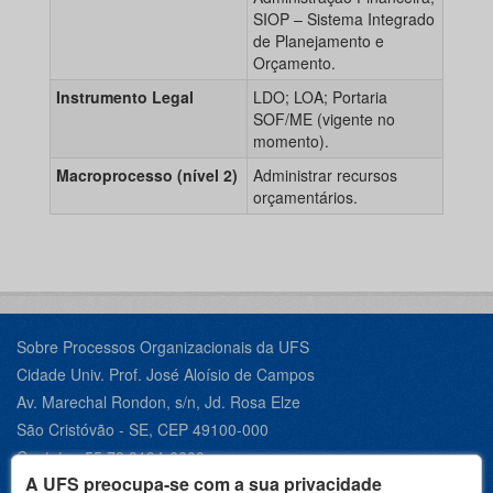
SIOP – Sistema Integrado
de Planejamento e
Orçamento.
Instrumento Legal
LDO; LOA; Portaria
SOF/ME (vigente no
momento).
Macroprocesso (nível 2)
Administrar recursos
orçamentários.
Sobre Processos Organizacionais da UFS
Cidade Univ. Prof. José Aloísio de Campos
Av. Marechal Rondon, s/n, Jd. Rosa Elze
São Cristóvão - SE, CEP 49100-000
Contato +55 79 3194-6600
A UFS preocupa-se com a sua privacidade