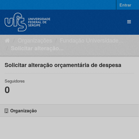
Pular
Entrar
para
o
Toggl
conteúdo
naviga
Organizações
Fundação Universidade...
Solicitar alteração...
Solicitar alteração orçamentária de despesa
Seguidores
0
Organização