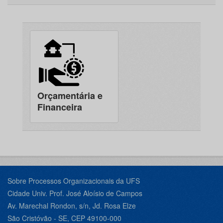
Orçamentária e
Financeira
Sobre Processos Organizacionais da UFS
Cidade Univ. Prof. José Aloísio de Campos
Av. Marechal Rondon, s/n, Jd. Rosa Elze
São Cristóvão - SE, CEP 49100-000