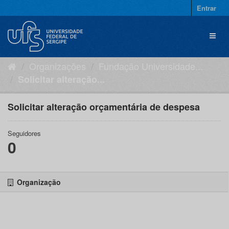
Pular
Entrar
para
o
Toggl
conteúdo
naviga
Organizações
Fundação Universidade...
Solicitar alteração...
Solicitar alteração orçamentária de despesa
Seguidores
0
Organização