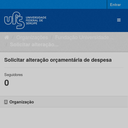
Pular
Entrar
para
o
Toggl
conteúdo
naviga
Organizações
Fundação Universidade...
Solicitar alteração...
Solicitar alteração orçamentária de despesa
Seguidores
0
Organização