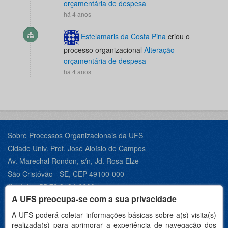
orçamentária de despesa
há 4 anos
Estelamaris da Costa Pina
criou o
processo organizacional
Alteração
orçamentária de despesa
há 4 anos
Sobre Processos Organizacionais da UFS
Cidade Univ. Prof. José Aloísio de Campos
Av. Marechal Rondon, s/n, Jd. Rosa Elze
São Cristóvão - SE, CEP 49100-000
Contato +55 79 3194-6600
A UFS preocupa-se com a sua privacidade
A UFS poderá coletar informações básicas sobre a(s) visita(s)
realizada(s) para aprimorar a experiência de navegação dos
Desenvolvido por: