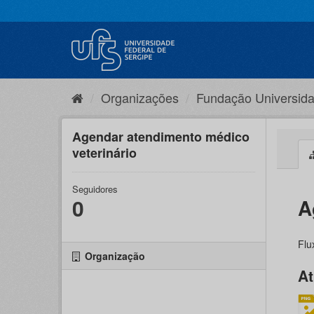
Pular
para
o
conteúdo
Organizações
Fundação Universida
Agendar atendimento médico
veterinário
Seguidores
0
A
Flu
Organização
At