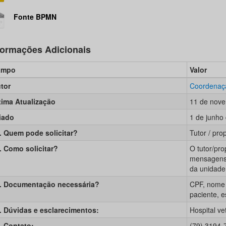
Fonte BPMN
formações Adicionais
ampo
Valor
tor
Coordenaç
tima Atualização
11 de nove
iado
1 de junho
. Quem pode solicitar?
Tutor / pro
. Como solicitar?
O tutor/pro
mensagens 
da unidade
. Documentação necessária?
CPF, nome 
paciente, e
. Dúvidas e esclarecimentos:
Hospital ve
. Contato:
(79) 3194-