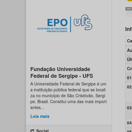
In
C
Au
Úl
Fundação Universidade
Cr
Federal de Sergipe - UFS
01
A Universidade Federal de Sergipe é um
02
a instituição pública federal que se locali
za no município de São Cristóvão, Sergi
pe, Brasil. Constitui uma das mais import
antes...
03
Leia mais
04
Social
05