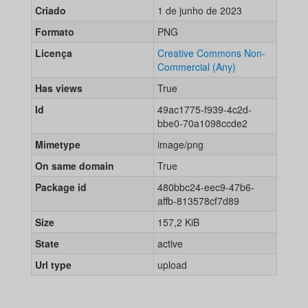
Criado
1 de junho de 2023
Formato
PNG
Licença
Creative Commons Non-
Commercial (Any)
Has views
True
Id
49ac1775-f939-4c2d-
bbe0-70a1098ccde2
Mimetype
image/png
On same domain
True
Package id
480bbc24-eec9-47b6-
affb-813578cf7d89
Size
157,2 KiB
State
active
Url type
upload