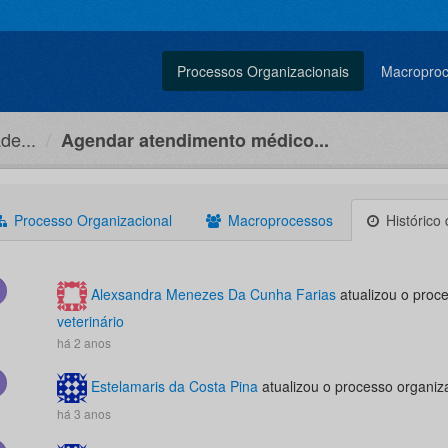
Processos Organizacionais
Macropro
de...
Agendar atendimento médico...
Processo Organizacional
Macroprocessos
Histórico
Alexsandra Menezes Da Cunha Farias
atualizou o proc
veterinário
há 2 anos
Estelamaris da Costa Pina
atualizou o processo organiz
há 3 anos