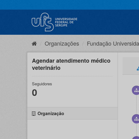
Pular
para
o
conteúdo
Organizações
Fundação Universida
Agendar atendimento médico
veterinário
Seguidores
0
Organização