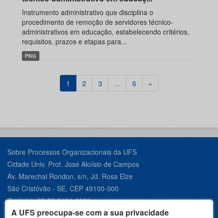
Instrumento administrativo que disciplina o
procedimento de remoção de servidores técnico-
administrativos em educação, estabelecendo critérios,
requisitos, prazos e etapas para...
PNG
1
2
3
...
6
»
Sobre Processos Organizacionais da UFS
Cidade Univ. Prof. José Aloísio de Campos
Av. Marechal Rondon, s/n, Jd. Rosa Elze
São Cristóvão - SE, CEP 49100-000
Contato +55 79 3194-6600
A UFS preocupa-se com a sua privacidade