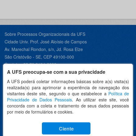
Sobre Processos Organizacionais da UFS
Cidade Univ. Prof. José Aloísio de Campos
Av. Marechal Rondon, s/n, Jd. Rosa Elze
São Cristóvão - SE, CEP 49100-000
Contato +55 79 3194-6600
A UFS preocupa-se com a sua privacidade
A UFS poderá coletar informações básicas sobre a(s) visita(s)
realizada(s) para aprimorar a experiência de navegação dos
Desenvolvido por:
visitantes deste site, segundo o que estabelece a
Política de
Privacidade de Dados Pessoais
. Ao utilizar este site, você
concorda com a coleta e tratamento de seus dados pessoais
por meio de formulários e cookies.
Idioma
Ciente