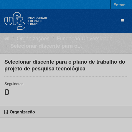
Pular
Entrar
para
o
Toggl
conteúdo
naviga
Organizações
Fundação Universidade...
Selecionar discente para o...
Selecionar discente para o plano de trabalho do
projeto de pesquisa tecnológica
Seguidores
0
Organização