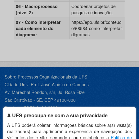
06 - Macroprocesso
Coordenar projetos de
(nível 2)
pesquisa e inovação.
07 - Como interpretar
https://epo.ufs.br/conteud
cada elemento do
o/68584-como-interpretar-
diagrama:
digramas
Sobre Processos Organizacionais da UFS
Cidade Univ. Prof. José Aloísio de Campos
Av. Marechal Rondon, s/n, Jd. Rosa Elze
São Cristóvão - SE, CEP 49100-000
Contato +55 79 3194-6600
A UFS preocupa-se com a sua privacidade
A UFS poderá coletar informações básicas sobre a(s) visita(s)
realizada(s) para aprimorar a experiência de navegação dos
Desenvolvido por:
visitantes deste site, segundo o que estabelece a
Política de