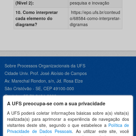
(Nível 2):
pesquisa e inovação
10. Como interpretar
https://epo.ufs.br/conteud
cada elemento do
o/68584-como-interpretar-
diagrama?
digramas
Sobre Processos Organizacionais da UFS
Cidade Univ. Prof. José Aloísio de Campos
Av. Marechal Rondon, s/n, Jd. Rosa Elze
São Cristóvão - SE, CEP 49100-000
Contato +55 79 3194-6600
A UFS preocupa-se com a sua privacidade
A UFS poderá coletar informações básicas sobre a(s) visita(s)
realizada(s) para aprimorar a experiência de navegação dos
Desenvolvido por:
visitantes deste site, segundo o que estabelece a
Política de
Privacidade de Dados Pessoais
. Ao utilizar este site, você