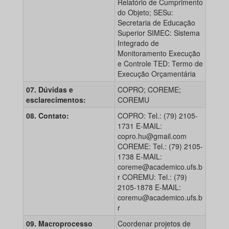
Relatório de Cumprimento
do Objeto; SESu:
Secretaria de Educação
Superior SIMEC: Sistema
Integrado de
Monitoramento Execução
e Controle TED: Termo de
Execução Orçamentária
07. Dúvidas e
COPRO; COREME;
esclarecimentos:
COREMU
08. Contato:
COPRO: Tel.: (79) 2105-
1731 E-MAIL:
copro.hu@gmail.com
COREME: Tel.: (79) 2105-
1738 E-MAIL:
coreme@academico.ufs.b
r COREMU: Tel.: (79)
2105-1878 E-MAIL:
coremu@academico.ufs.b
r
09. Macroprocesso
Coordenar projetos de