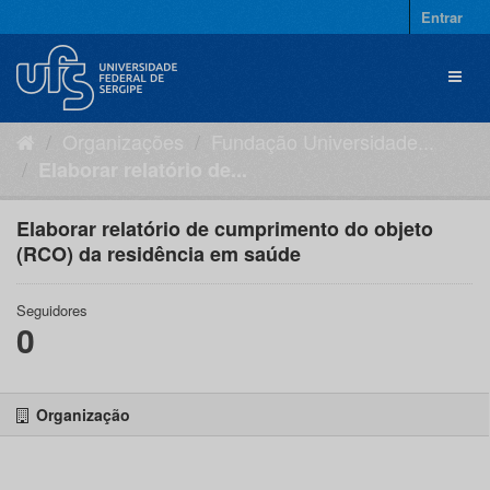
Pular
Entrar
para
o
Toggl
conteúdo
naviga
Organizações
Fundação Universidade...
Elaborar relatório de...
Elaborar relatório de cumprimento do objeto
(RCO) da residência em saúde
Seguidores
0
Organização