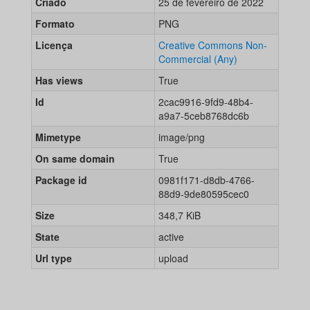
Criado
25 de fevereiro de 2022
Formato
PNG
Licença
Creative Commons Non-
Commercial (Any)
Has views
True
Id
2cac9916-9fd9-48b4-
a9a7-5ceb8768dc6b
Mimetype
image/png
On same domain
True
Package id
0981f171-d8db-4766-
88d9-9de80595cec0
Size
348,7 KiB
State
active
Url type
upload