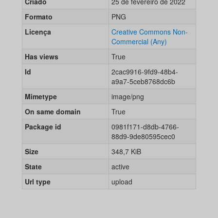
Criado
25 de fevereiro de 2022
Formato
PNG
Licença
Creative Commons Non-
Commercial (Any)
Has views
True
Id
2cac9916-9fd9-48b4-
a9a7-5ceb8768dc6b
Mimetype
image/png
On same domain
True
Package id
0981f171-d8db-4766-
88d9-9de80595cec0
Size
348,7 KiB
State
active
Url type
upload