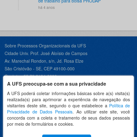
de trabalho para bolsa PRODAP
há 4 anos
Sobre Processos Organizacionais da UFS
Cidade Univ. Prof. José Aloísio de Campos
Av. Marechal Rondon, s/n, Jd. Rosa Elze
São Cristóvão - SE, CEP 49100-000
Contato +55 79 3194-6600
A UFS preocupa-se com a sua privacidade
A UFS poderá coletar informações básicas sobre a(s) visita(s)
realizada(s) para aprimorar a experiência de navegação dos
Desenvolvido por:
visitantes deste site, segundo o que estabelece a
Política de
Privacidade de Dados Pessoais
. Ao utilizar este site, você
concorda com a coleta e tratamento de seus dados pessoais
por meio de formulários e cookies.
Idioma