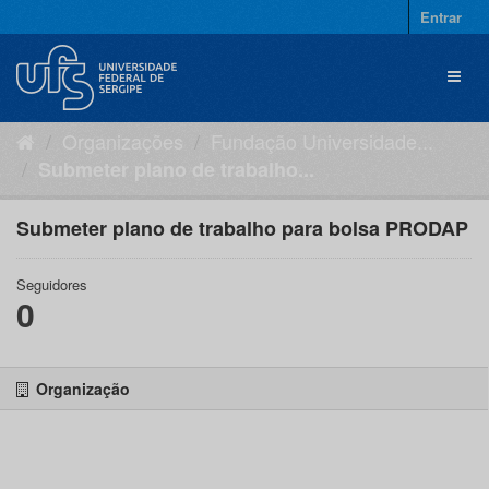
Pular
Entrar
para
o
Toggl
conteúdo
naviga
Organizações
Fundação Universidade...
Submeter plano de trabalho...
Submeter plano de trabalho para bolsa PRODAP
Seguidores
0
Organização