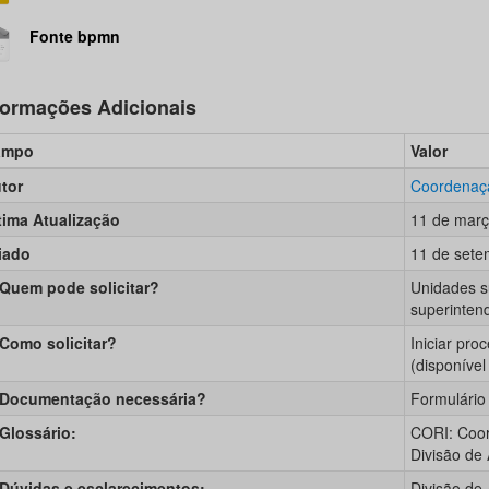
Fonte bpmn
formações Adicionais
ampo
Valor
tor
Coordenaçã
tima Atualização
11 de març
iado
11 de sete
 Quem pode solicitar?
Unidades su
superinten
 Como solicitar?
Iniciar pro
(disponível
 Documentação necessária?
Formulário
 Glossário:
CORI: Coor
Divisão de 
 Dúvidas e esclarecimentos:
Divisão de