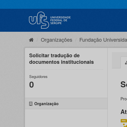
Pular
para
o
conteúdo
Organizações
Fundação Universida
Solicitar tradução de
documentos institucionais
Seguidores
0
S
Pro
Organização
At