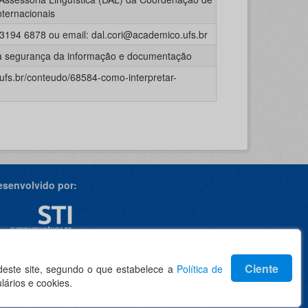
nternacionais
 3194 6878 ou email: dal.cori@academico.ufs.br
a segurança da informação e documentação
.ufs.br/conteudo/68584-como-interpretar-
esenvolvido por:
dioma
Ciente
 deste site, segundo o que estabelece a
Política de
lários e cookies.