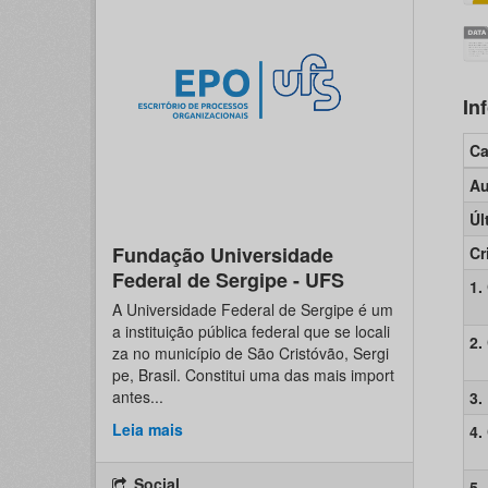
In
C
Au
Úl
Fundação Universidade
Cr
Federal de Sergipe - UFS
1.
A Universidade Federal de Sergipe é um
a instituição pública federal que se locali
2.
za no município de São Cristóvão, Sergi
pe, Brasil. Constitui uma das mais import
antes...
3.
Leia mais
4.
Social
5.