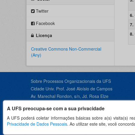
Twitter
6.
Facebook
7.
8.
Licença
Creative Commons Non-Commercial
(Any)
Sobre Processos Organizacionais da UFS
Cidade Univ. Prof. José Aloísio de Campos
Av. Marechal Rondon, s/n, Jd. Rosa Elze
São Cristóvão - SE, CEP 49100-000
A UFS preocupa-se com a sua privacidade
Contato +55 79 3194-6600
A UFS poderá coletar informações básicas sobre a(s) visita(s) r
Privacidade de Dados Pessoais
. Ao utilizar este site, você conco