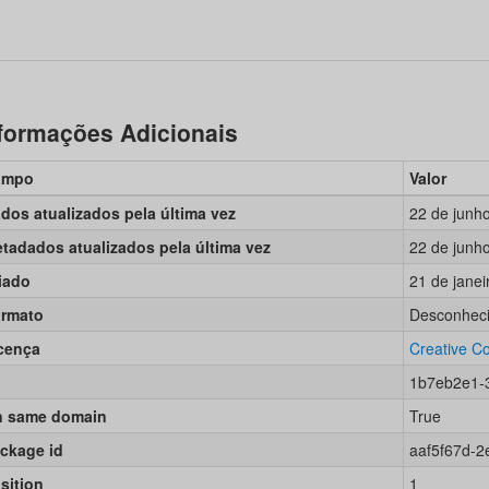
formações Adicionais
ampo
Valor
dos atualizados pela última vez
22 de junh
tadados atualizados pela última vez
22 de junh
iado
21 de janei
rmato
Desconhec
cença
Creative C
1b7eb2e1-
 same domain
True
ckage id
aaf5f67d-2
sition
1