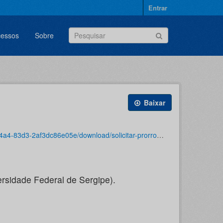
Entrar
cessos
Sobre
Baixar
licitar-prorrogacao-de-mobilidade-internacional-16.06.png.bpm
ersidade Federal de Sergipe).