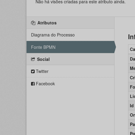
Não há visões criadas para este atributo ainda.
Atributos
Diagrama do Processo
In
Fonte BPMN
C
Da
Social
Me
Twitter
Cr
Facebook
Fo
Li
Id
On
Pa
Po