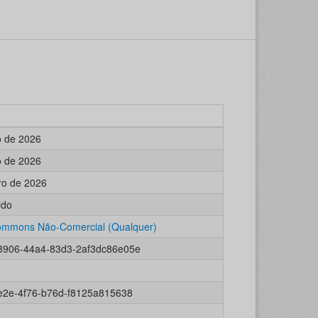
o de 2026
o de 2026
ro de 2026
ido
ommons Não-Comercial (Qualquer)
3906-44a4-83d3-2af3dc86e05e
e2e-4f76-b76d-f8125a815638