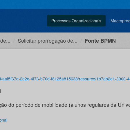
Processos Organizacionais
Macropro
de...
Solicitar prorrogação de...
Fonte BPMN
-2e2e-4f76-b76d-f8125a815638/resource/1b7eb2e1-3906-44a4-83d3-2af3dc86e05e/download/so
l
ção do período de mobilidade (alunos regulares da Univ
onal