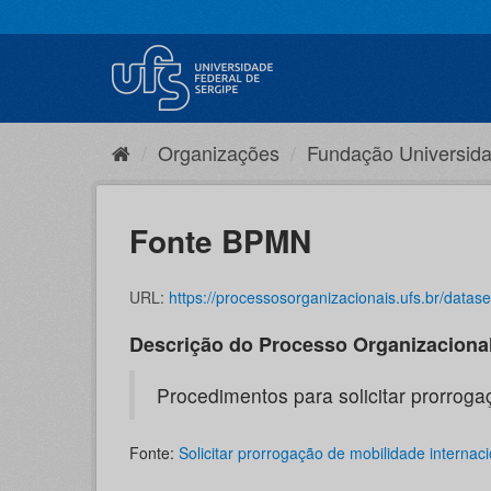
Pular
para
o
conteúdo
Organizações
Fundação Universida
Fonte BPMN
URL:
https://processosorganizacionais.ufs.br/dataset/aaf5f67d
Descrição do Processo Organizaciona
Procedimentos para solicitar prorroga
Fonte:
Solicitar prorrogação de mobilidade internaci