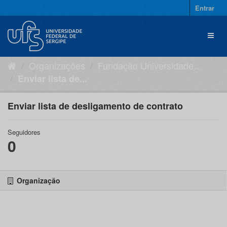
Pular
Entrar
para
o
Toggl
conteúdo
naviga
Organizações
Fundação Universidade...
Enviar lista de...
Enviar lista de desligamento de contrato
Seguidores
0
Organização