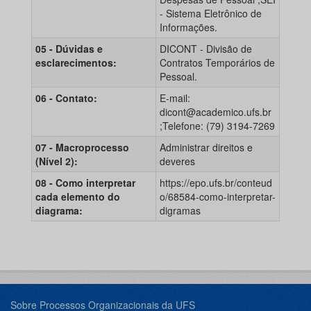
- Sistema Eletrônico de
Informações.
05 - Dúvidas e
DICONT - Divisão de
esclarecimentos:
Contratos Temporários de
Pessoal.
06 - Contato:
E-mail:
dicont@academico.ufs.br
;Telefone: (79) 3194-7269
07 - Macroprocesso
Administrar direitos e
(Nível 2):
deveres
08 - Como interpretar
https://epo.ufs.br/conteud
cada elemento do
o/68584-como-interpretar-
diagrama:
digramas
Sobre Processos Organizacionais da UFS