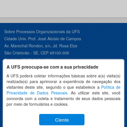
Sobre Processos Organizacionais da UFS
Cidade Univ. Prof. José Aloísio de Campos
Av. Marechal Rondon, s/n, Jd. Rosa Elze
São Cristóvão - SE, CEP 49100-000
Contato +55 79 3194-6600
A UFS preocupa-se com a sua privacidade
A UFS poderá coletar informações básicas sobre a(s) visita(s)
realizada(s) para aprimorar a experiência de navegação dos
Desenvolvido por:
visitantes deste site, segundo o que estabelece a
Política de
Privacidade de Dados Pessoais
. Ao utilizar este site, você
concorda com a coleta e tratamento de seus dados pessoais
por meio de formulários e cookies.
Idioma
Ciente