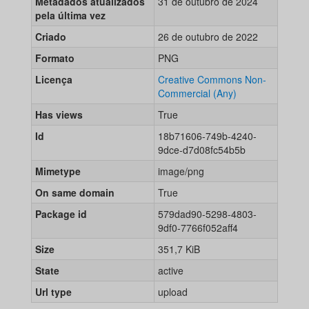
Metadados atualizados
31 de outubro de 2024
pela última vez
Criado
26 de outubro de 2022
Formato
PNG
Licença
Creative Commons Non-
Commercial (Any)
Has views
True
Id
18b71606-749b-4240-
9dce-d7d08fc54b5b
Mimetype
image/png
On same domain
True
Package id
579dad90-5298-4803-
9df0-7766f052aff4
Size
351,7 KiB
State
active
Url type
upload