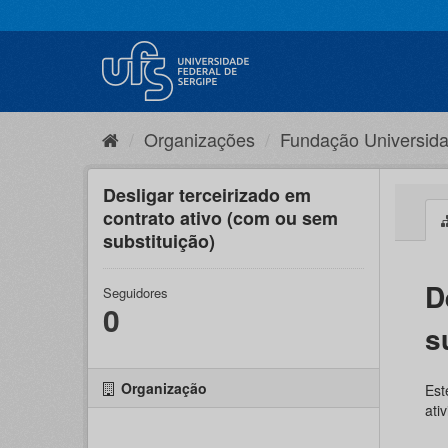
Pular
para
o
conteúdo
Organizações
Fundação Universida
Desligar terceirizado em
contrato ativo (com ou sem
substituição)
D
Seguidores
0
s
Organização
Est
ati