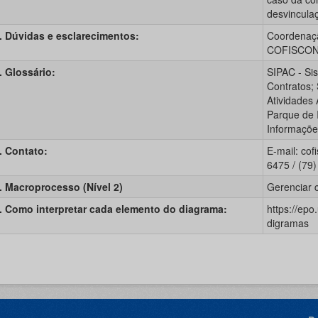
desvinculaç
. Dúvidas e esclarecimentos:
Coordenaçã
COFISCO
. Glossário:
SIPAC - Si
Contratos;
Atividades
Parque de I
Informaçõe
. Contato:
E-mail: co
6475 / (79
. Macroprocesso (Nível 2)
Gerenciar 
. Como interpretar cada elemento do diagrama:
https://epo
digramas