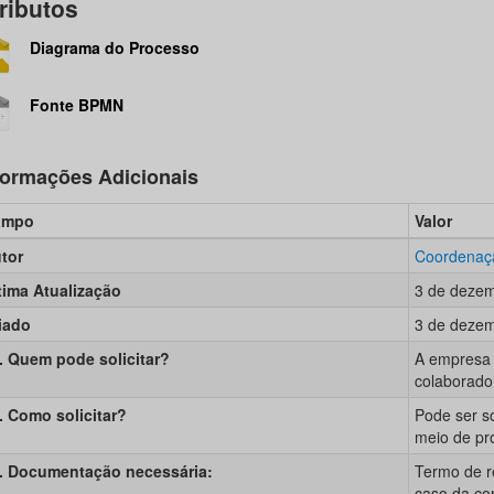
ributos
Diagrama do Processo
Fonte BPMN
formações Adicionais
ampo
Valor
tor
Coordenaçã
tima Atualização
3 de dezem
iado
3 de dezem
. Quem pode solicitar?
A empresa 
colaborado
. Como solicitar?
Pode ser so
meio de pr
. Documentação necessária:
Termo de r
caso da co