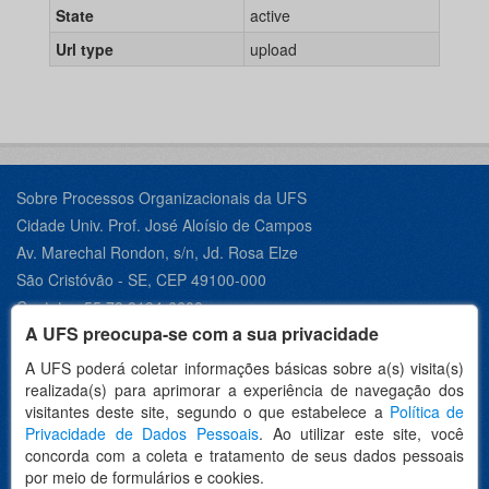
State
active
Url type
upload
Sobre Processos Organizacionais da UFS
Cidade Univ. Prof. José Aloísio de Campos
Av. Marechal Rondon, s/n, Jd. Rosa Elze
São Cristóvão - SE, CEP 49100-000
Contato +55 79 3194-6600
A UFS preocupa-se com a sua privacidade
A UFS poderá coletar informações básicas sobre a(s) visita(s)
realizada(s) para aprimorar a experiência de navegação dos
Desenvolvido por:
visitantes deste site, segundo o que estabelece a
Política de
Privacidade de Dados Pessoais
. Ao utilizar este site, você
concorda com a coleta e tratamento de seus dados pessoais
por meio de formulários e cookies.