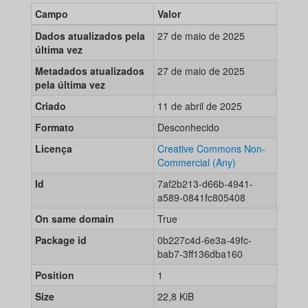
Campo
Valor
Dados atualizados pela
27 de maio de 2025
última vez
Metadados atualizados
27 de maio de 2025
pela última vez
Criado
11 de abril de 2025
Formato
Desconhecido
Licença
Creative Commons Non-
Commercial (Any)
Id
7af2b213-d66b-4941-
a589-0841fc805408
On same domain
True
Package id
0b227c4d-6e3a-49fc-
bab7-3ff136dba160
Position
1
Size
22,8 KiB