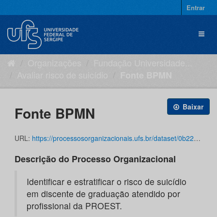
Pular
Entrar
para
o
Toggl
conteúdo
naviga
Organizações
Fundação Universidade...
Avaliar risco de suicídio
Fonte BPMN
Baixar
Fonte BPMN
URL:
https://processosorganizacionais.ufs.br/dataset/0b227c4d-6e3a-49fc-bab7-3ff136dba160/resource/7af2b213-d66b-4941-a589-0841fc805408/download/avaliar-risco-de-suicidio.bpm
Descrição do Processo Organizacional
Identificar e estratificar o risco de suicídio
em discente de graduação atendido por
profissional da PROEST.