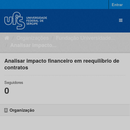
Pular
Entrar
para
o
Toggl
conteúdo
naviga
Organizações
Fundação Universidade...
Analisar impacto...
Analisar impacto financeiro em reequilíbrio de
contratos
Seguidores
0
Organização