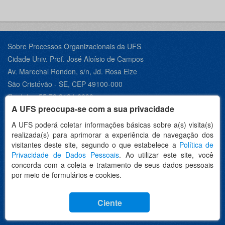
Sobre Processos Organizacionais da UFS
Cidade Univ. Prof. José Aloísio de Campos
Av. Marechal Rondon, s/n, Jd. Rosa Elze
São Cristóvão - SE, CEP 49100-000
Contato +55 79 3194-6600
A UFS preocupa-se com a sua privacidade
A UFS poderá coletar informações básicas sobre a(s) visita(s)
realizada(s) para aprimorar a experiência de navegação dos
Desenvolvido por:
visitantes deste site, segundo o que estabelece a
Política de
Privacidade de Dados Pessoais
. Ao utilizar este site, você
concorda com a coleta e tratamento de seus dados pessoais
por meio de formulários e cookies.
Idioma
Ciente