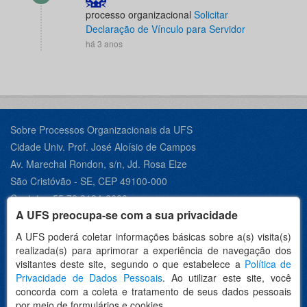
processo organizacional
Solicitar
Declaração de Vínculo para Servidor
há 3 anos
Sobre Processos Organizacionais da UFS
Cidade Univ. Prof. José Aloísio de Campos
Av. Marechal Rondon, s/n, Jd. Rosa Elze
São Cristóvão - SE, CEP 49100-000
Contato +55 79 3194-6600
A UFS preocupa-se com a sua privacidade
A UFS poderá coletar informações básicas sobre a(s) visita(s)
realizada(s) para aprimorar a experiência de navegação dos
Desenvolvido por:
visitantes deste site, segundo o que estabelece a
Política de
Privacidade de Dados Pessoais
. Ao utilizar este site, você
concorda com a coleta e tratamento de seus dados pessoais
por meio de formulários e cookies.