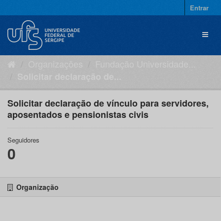
Pular
Entrar
para
o
Toggl
conteúdo
naviga
Organizações
Fundação Universidade...
Solicitar declaração de...
Solicitar declaração de vínculo para servidores,
aposentados e pensionistas civis
Seguidores
0
Organização