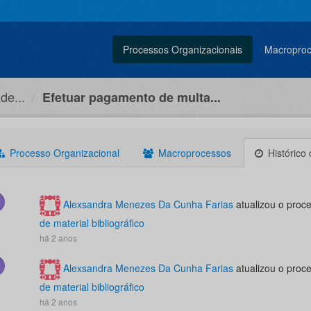
Processos Organizacionais
Macropro
de...
Efetuar pagamento de multa...
Processo Organizacional
Macroprocessos
Histórico
Alexsandra Menezes Da Cunha Farias
atualizou o proc
de material bibliográfico
há 2 anos
Alexsandra Menezes Da Cunha Farias
atualizou o proc
de material bibliográfico
há 2 anos