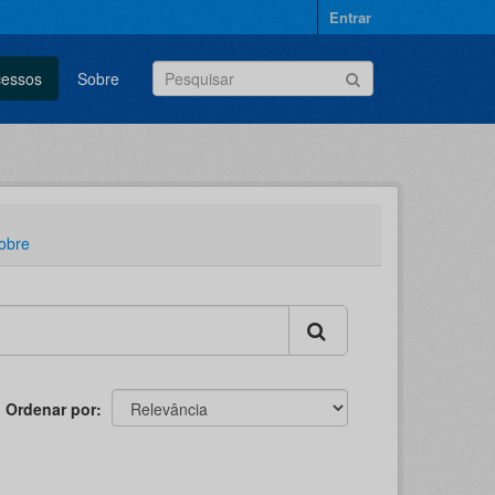
Entrar
cessos
Sobre
obre
Ordenar por