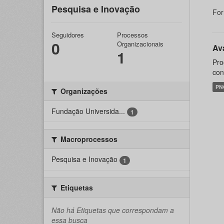
Pesquisa e Inovação
For
Seguidores
Processos
0
Organizacionais
Ava
1
Pro
con
PN
Organizações
Fundação Universida...
1
Macroprocessos
Pesquisa e Inovação
1
Etiquetas
Não há Etiquetas que correspondam a
essa busca