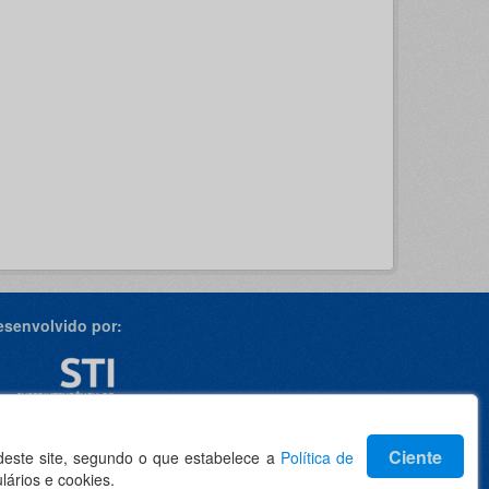
esenvolvido por:
dioma
Ciente
 deste site, segundo o que estabelece a
Política de
lários e cookies.