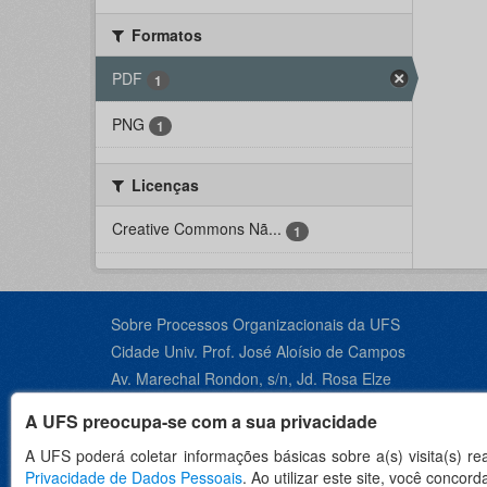
Formatos
PDF
1
PNG
1
Licenças
Creative Commons Nã...
1
Sobre Processos Organizacionais da UFS
Cidade Univ. Prof. José Aloísio de Campos
Av. Marechal Rondon, s/n, Jd. Rosa Elze
São Cristóvão - SE, CEP 49100-000
A UFS preocupa-se com a sua privacidade
Contato +55 79 3194-6600
A UFS poderá coletar informações básicas sobre a(s) visita(s) r
Privacidade de Dados Pessoais
. Ao utilizar este site, você conco