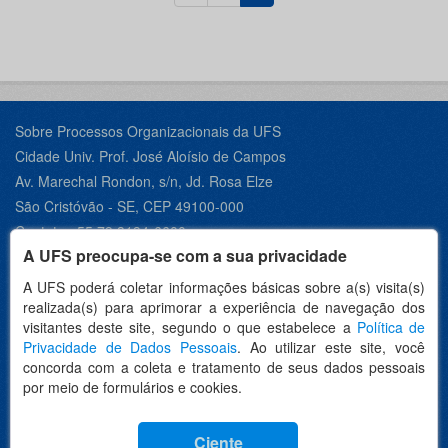
Sobre Processos Organizacionais da UFS
Cidade Univ. Prof. José Aloísio de Campos
Av. Marechal Rondon, s/n, Jd. Rosa Elze
São Cristóvão - SE, CEP 49100-000
Contato +55 79 3194-6600
A UFS preocupa-se com a sua privacidade
A UFS poderá coletar informações básicas sobre a(s) visita(s)
realizada(s) para aprimorar a experiência de navegação dos
Desenvolvido por:
visitantes deste site, segundo o que estabelece a
Política de
Privacidade de Dados Pessoais
. Ao utilizar este site, você
concorda com a coleta e tratamento de seus dados pessoais
por meio de formulários e cookies.
Idioma
Ciente