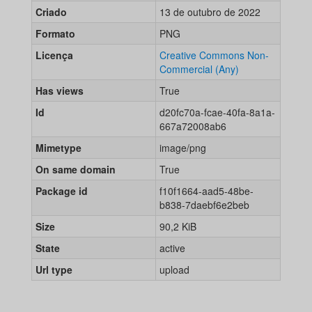
Criado
13 de outubro de 2022
Formato
PNG
Licença
Creative Commons Non-
Commercial (Any)
Has views
True
Id
d20fc70a-fcae-40fa-8a1a-
667a72008ab6
Mimetype
image/png
On same domain
True
Package id
f10f1664-aad5-48be-
b838-7daebf6e2beb
Size
90,2 KiB
State
active
Url type
upload