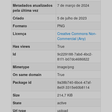
Metadados atualizados
7 de março de 2024
pela última vez
Criado
5 de julho de 2023
Formato
PNG
Licença
Creative Commons Non-
Commercial (Any)
Has views
True
Id
9c229188-7abd-4bc2-
81f1-b07dc4686822
Mimetype
image/png
On same domain
True
Package id
9a38b740-6bc4-47af-
8e0f-3315e60b8114
Size
214,7 KiB
State
active
Url type
upload