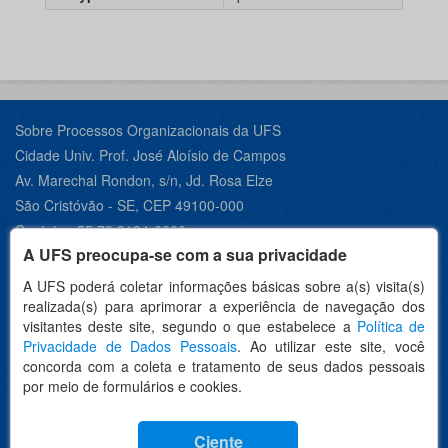
Sobre Processos Organizacionais da UFS
Cidade Univ. Prof. José Aloísio de Campos
Av. Marechal Rondon, s/n, Jd. Rosa Elze
São Cristóvão - SE, CEP 49100-000
Contato +55 79 3194-6600
A UFS preocupa-se com a sua privacidade
A UFS poderá coletar informações básicas sobre a(s) visita(s)
realizada(s) para aprimorar a experiência de navegação dos
Desenvolvido por:
visitantes deste site, segundo o que estabelece a
Política de
Privacidade de Dados Pessoais
. Ao utilizar este site, você
concorda com a coleta e tratamento de seus dados pessoais
por meio de formulários e cookies.
Idioma
Ciente