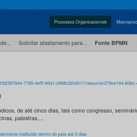
Processos Organizacionais
Macropro
de...
Solicitar afastamento para...
Fonte BPMN
f5-90a1-c968c32c4017/resource/278ce164-80bc-441a-b799-b6bd14c5f512/download/solicitar-afastamento-p
l
dicos, de até cinco dias, tais como congresso, seminári
inas, palestras,...
armente Instituído dentro do país até 5 dias