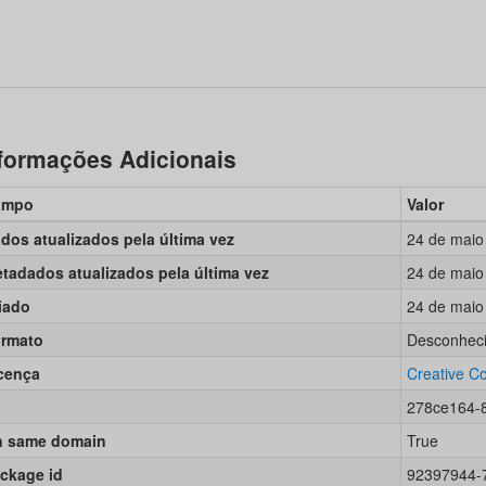
formações Adicionais
ampo
Valor
dos atualizados pela última vez
24 de maio
tadados atualizados pela última vez
24 de maio
iado
24 de maio
rmato
Desconhec
cença
Creative 
278ce164-
 same domain
True
ckage id
92397944-