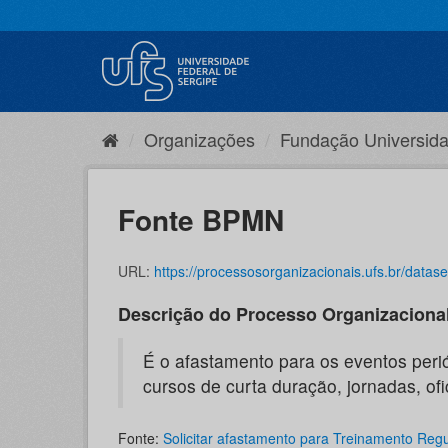
Pular
para
o
conteúdo
Organizações
Fundação Universida
Fonte BPMN
URL:
https://processosorganizacionais.ufs.br/dataset/92397944-7765-4e
Descrição do Processo Organizaciona
É o afastamento para os eventos perió
cursos de curta duração, jornadas, ofic
Fonte:
Solicitar afastamento para Treinamento Regul