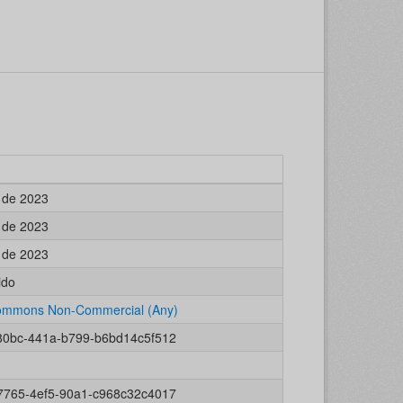
 de 2023
 de 2023
 de 2023
ido
Commons Non-Commercial (Any)
80bc-441a-b799-b6bd14c5f512
7765-4ef5-90a1-c968c32c4017