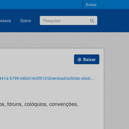
Entrar
cessos
Sobre
Baixar
ara-treinamento-regularmente-instituido-dentro-do-pais-ate-5-dias.bpm
os, fóruns, colóquios, convenções,