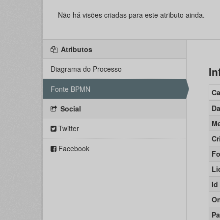
Não há visões criadas para este atributo ainda.
Atributos
Diagrama do Processo
In
Fonte BPMN
C
Da
Social
Me
Twitter
Cr
Facebook
Fo
Li
Id
On
Pa