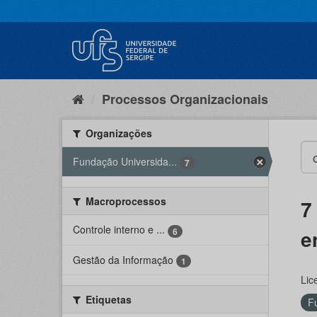
Pular
para
o
conteúdo
Processos Organizacionais
Organizações
Fundação Universida...
7
Macroprocessos
7
Controle interno e ...
e
6
Gestão da Informação
1
Lic
Etiquetas
F