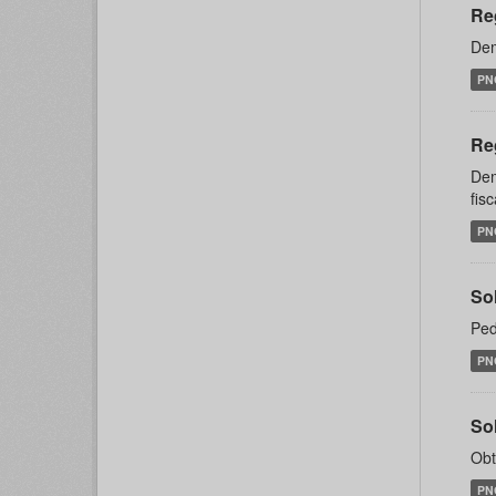
Re
Dem
PN
Re
Dem
fis
PN
So
Ped
PN
Sol
Obt
PN