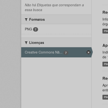
Não há Etiquetas que correspondam a
essa busca
Re
Inf
Formatos
órg
PNG
7
PN
Licenças
Ap
Ind
Creative Commons Nã...
7
de 
PN
Re
Apr
ent
PN