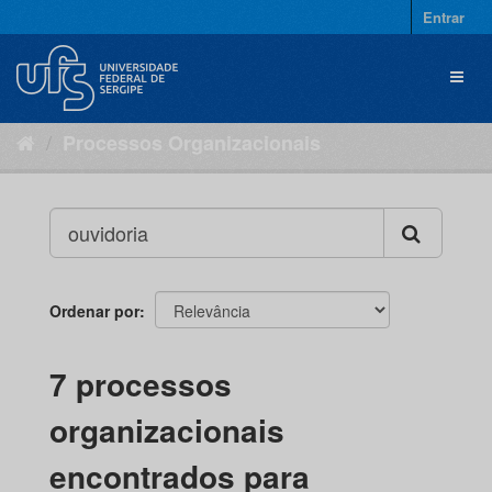
Pular
Entrar
para
o
Toggl
conteúdo
naviga
Processos Organizacionais
Ordenar por
7 processos
organizacionais
encontrados para