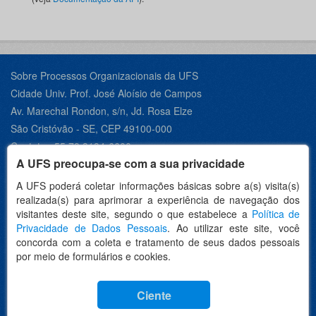
Sobre Processos Organizacionais da UFS
Cidade Univ. Prof. José Aloísio de Campos
Av. Marechal Rondon, s/n, Jd. Rosa Elze
São Cristóvão - SE, CEP 49100-000
Contato +55 79 3194-6600
A UFS preocupa-se com a sua privacidade
A UFS poderá coletar informações básicas sobre a(s) visita(s)
realizada(s) para aprimorar a experiência de navegação dos
Desenvolvido por:
visitantes deste site, segundo o que estabelece a
Política de
Privacidade de Dados Pessoais
. Ao utilizar este site, você
concorda com a coleta e tratamento de seus dados pessoais
por meio de formulários e cookies.
Idioma
Ciente